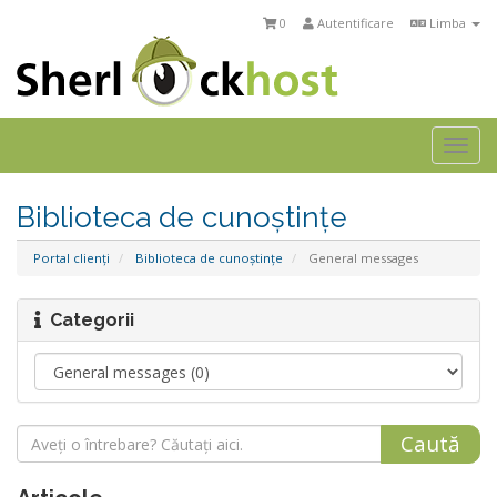
0
Autentificare
Limba
Togg
navi
Biblioteca de cunoștințe
Portal clienți
Biblioteca de cunoștințe
General messages
Categorii