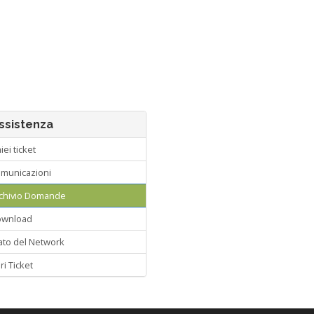
sistenza
iei ticket
municazioni
chivio Domande
wnload
to del Network
i Ticket