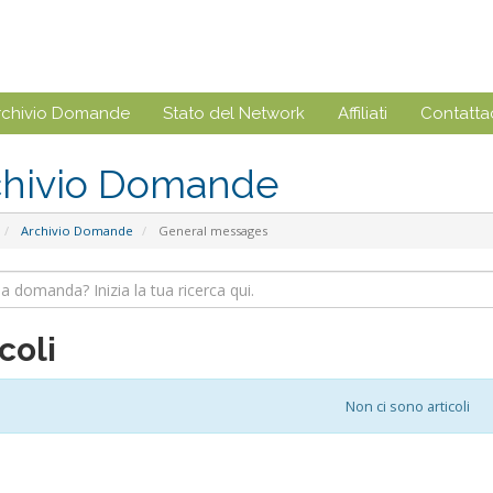
rchivio Domande
Stato del Network
Affiliati
Contattac
chivio Domande
Archivio Domande
General messages
coli
Non ci sono articoli