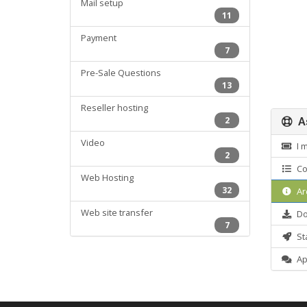
Mail setup
11
Payment
7
Pre-Sale Questions
13
Reseller hosting
2
As
Video
I m
2
Co
Web Hosting
32
Ar
Web site transfer
Do
7
Sta
Apr