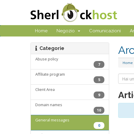
Home
Negozio
Comunicazioni
A
Ar
Categorie
Abuse policy
Home
7
Affiliate program
5
Client Area
Arti
9
Domain names
10
General messages
0