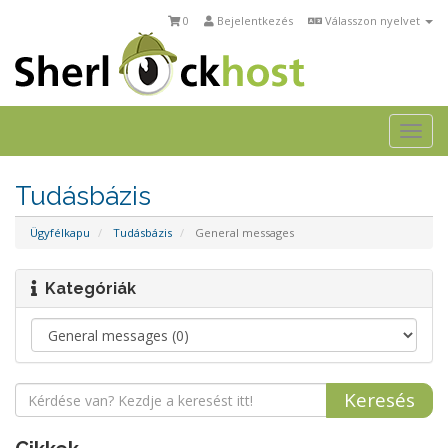
0
Bejelentkezés
Válasszon nyelvet
Togg
navi
Tudásbázis
Ügyfélkapu
Tudásbázis
General messages
Kategóriák