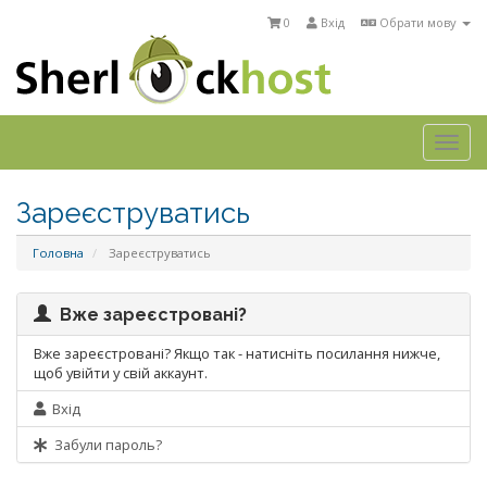
0
Вхід
Обрати мову
Togg
navi
Зареєструватись
Головна
Зареєструватись
Вже зареєстровані?
Вже зареєстровані? Якщо так - натисніть посилання нижче,
щоб увійти у свій аккаунт.
Вхід
Забули пароль?