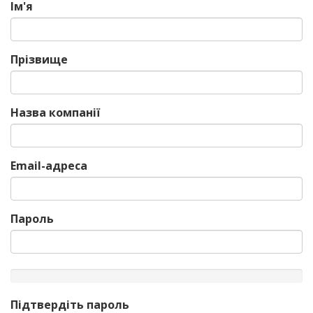
Ім'я
Прізвище
Назва компанії
Email-адреса
Пароль
New
Password
Rating:
Підтвердіть пароль