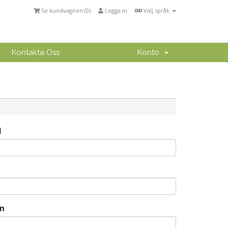
Se kundvagnen (
0
)
Logga in
Välj språk
Kontakta Oss
Konto
1
n