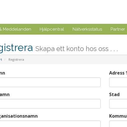
 & Meddelanden
Hjälpcentral
Nätverksstatus
Partner
istrera
Skapa ett konto hos oss . . .
rt
Registrera
mn
Adress 
namn
Stad
ganisationsnamn
Kommu