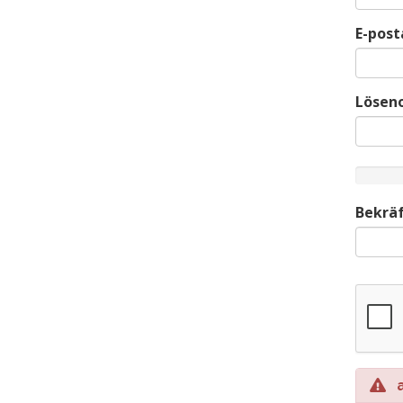
E-post
Lösen
New
Passwor
Rating:
Bekräf
0%
av