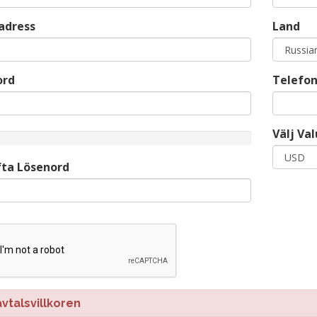
adress
Land
ord
Telefo
Välj Va
d
ta Lösenord
talsvillkoren