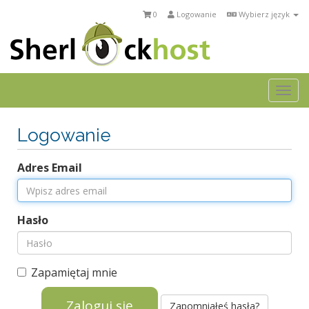
0
Logowanie
Wybierz język
Togg
navi
Logowanie
Adres Email
Hasło
Zapamiętaj mnie
Zapomniałeś hasła?