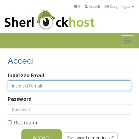
0
Accedi
Scegli lingua
Togg
navi
Accedi
Indirizzo Email
Password
Ricordami
Password dimenticata?