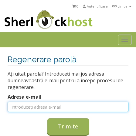
0
Autentificare
Limba
Togg
navi
Regenerare parolă
Ați uitat parola? Introduceți mai jos adresa
dumneavoastră e-mail pentru a începe procesul de
regenerare.
Adresa e-mail
Trimite