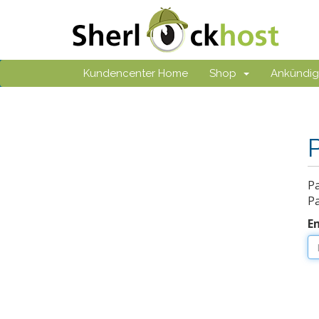
Kundencenter Home
Shop
Ankündi
Pa
P
E