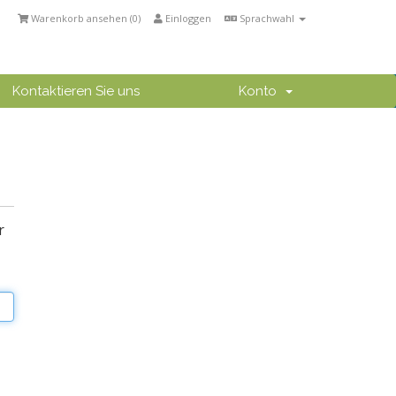
Warenkorb ansehen (
0
)
Einloggen
Sprachwahl
Kontaktieren Sie uns
Konto
r