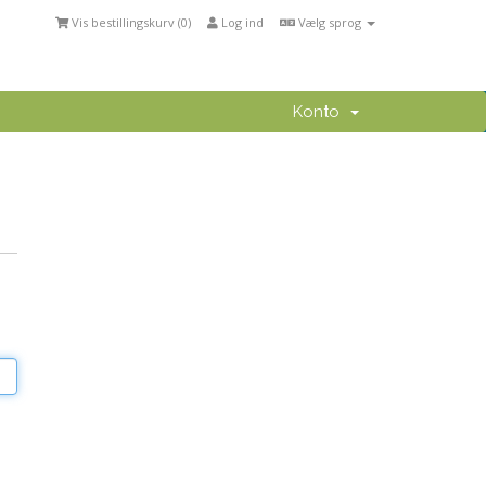
Vis bestillingskurv (
0
)
Log ind
Vælg sprog
Konto