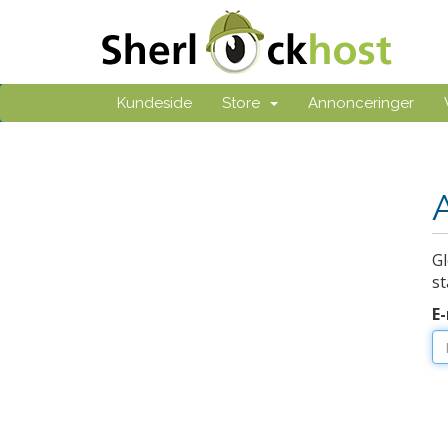
Kundeside
Store
Annonceringer
Gl
st
E