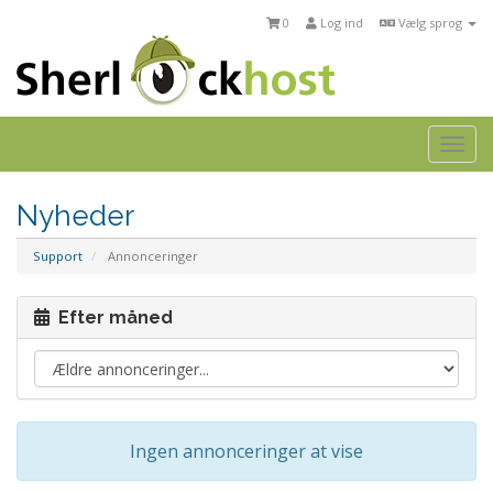
0
Log ind
Vælg sprog
Togg
navi
Nyheder
Support
Annonceringer
Efter måned
Ingen annonceringer at vise