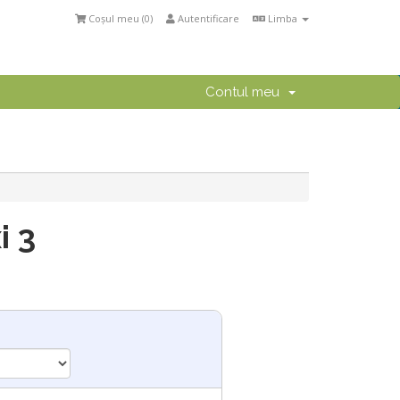
Coșul meu (
0
)
Autentificare
Limba
Contul meu
i 3