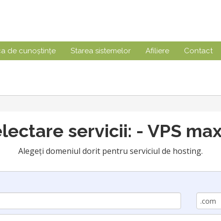
ca de cunoștințe
Starea sistemelor
Afiliere
Contact
lectare servicii: - VPS max
Alegeți domeniul dorit pentru serviciul de hosting.