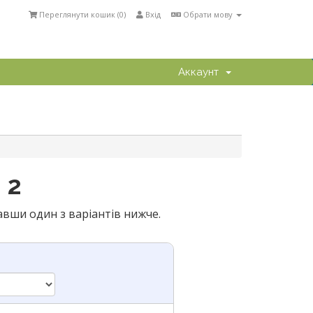
Переглянути кошик (
0
)
Вхід
Обрати мову
Аккаунт
 2
авши один з варіантів нижче.