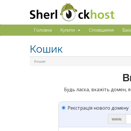
Головна
Купити
Сповіщення
Баз
Кошик
Кошик
В
Будь ласка, вкажіть домен, 
Реєстрація нового домену
www.