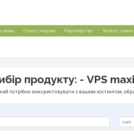
а знань
Статус мережі
Партнерство
Зв'язок з нами
ибір продукту: - VPS maxi
який потрібно використовувати з вашим хостингом, обр