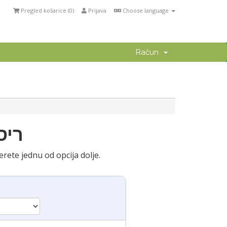
Pregled košarice (
0
)
Prijava
Choose language
Račun
a: - RHC2 ריסלר
rete jednu od opcija dolje.