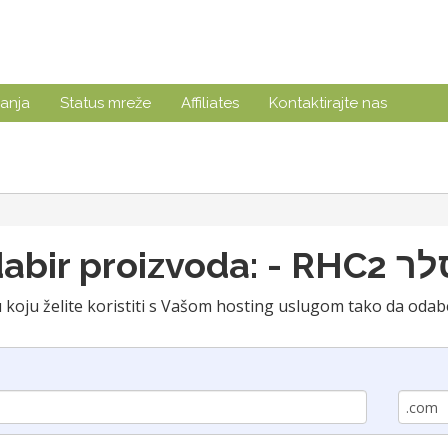
anja
Status mreže
Affiliates
Kontaktirajte nas
Odabir proizvod
oju želite koristiti s Vašom hosting uslugom tako da odabe