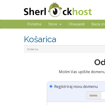
Početna
Store
Obavijesti
Baza zn
Košarica
Košarica
Molim Vas upišite domenu k
Registriraj novu domenu
www.