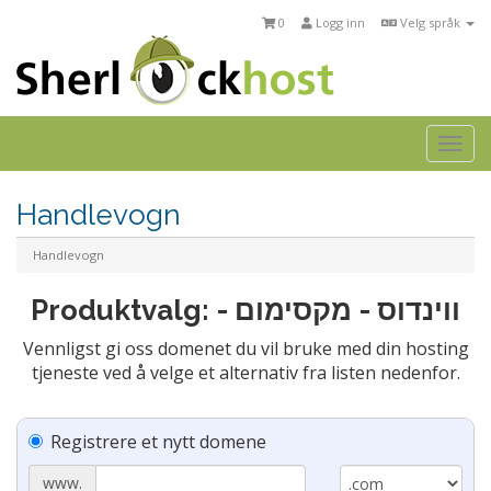
0
Logg inn
Velg språk
Togg
navi
Handlevogn
Handlevogn
Produktvalg: - ווינדוס - מקסימום
Vennligst gi oss domenet du vil bruke med din hosting
tjeneste ved å velge et alternativ fra listen nedenfor.
Registrere et nytt domene
www.