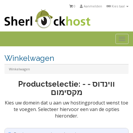
0
Aanmelden
Kies taal
Togg
navi
Winkelwagen
Winkelwagen
Productselectie: - ווינדוס -
מקסימום
Kies uw domein dat u aan uw hostingproduct wenst toe
te voegen. Selecteer hiervoor een van de opties
hieronder.