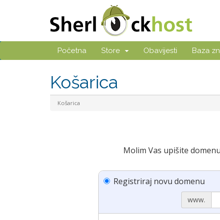
Početna
Store
Obavijesti
Baza zn
Košarica
Košarica
Molim Vas upišite domenu k
Registriraj novu domenu
www.