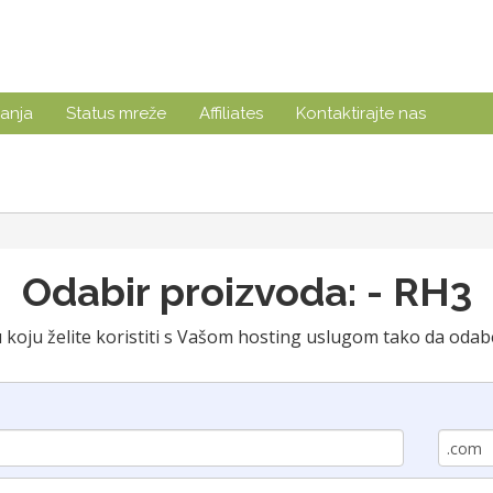
anja
Status mreže
Affiliates
Kontaktirajte nas
Odabir proizvoda: - RH3
oju želite koristiti s Vašom hosting uslugom tako da odabe